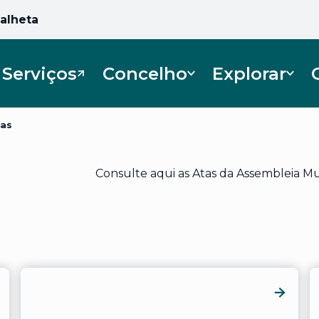
Calheta
Serviços
Concelho
Explorar
Abre num novo separador
as
Consulte aqui as Atas da Assembleia Mu