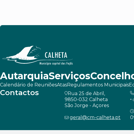
Autarquia
Serviços
Concelh
Calendário de Reuniões
Atas
Regulamentos Municipais
Ed
Contactos
Rua 25 de Abril,
9850-032 Calheta
* 
São Jorge - Açores
geral@cm-calheta.pt
0