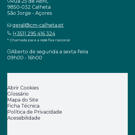
Rua 25 de Abril,
9850-032 Calheta
São Jorge - Açores
geral@cm-calheta.pt
(+351) 295 416 324
* Chamada para a rede fixa nacional
Aberto de segunda a sexta-feira
09h00 - 16h00
Abrir Cookies
Glossário
Mapa do Site
Ficha Técnica
Política de Privacidade
Acessibilidade