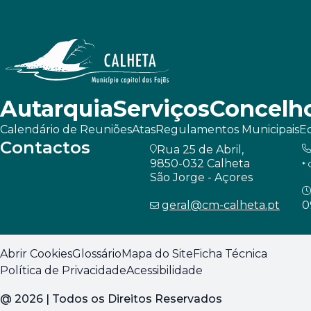
Autarquia
Serviços
Concelh
Calendário de Reuniões
Atas
Regulamentos Municipais
Ed
Contactos
Rua 25 de Abril,
9850-032 Calheta
* 
São Jorge - Açores
geral@cm-calheta.pt
0
Abrir Cookies
Glossário
Mapa do Site
Ficha Técnica
Política de Privacidade
Acessibilidade
@
2026
| Todos os Direitos Reservados