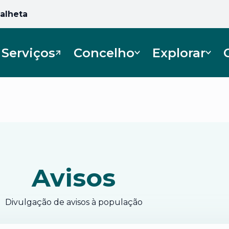
Calheta
Serviços
Concelho
Explorar
Abre num novo separador
Avisos
Divulgação de avisos à população