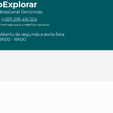
o
Explorar
itais
Canal Denúncias
(+351) 295 416 324
Chamada para a rede fixa nacional
Aberto de segunda a sexta-feira
9h00 - 16h00