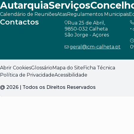
Autarquia
Serviços
Concelh
Calendário de Reuniões
Atas
Regulamentos Municipais
Ed
Contactos
Rua 25 de Abril,
9850-032 Calheta
* 
São Jorge - Açores
geral@cm-calheta.pt
0
Abrir Cookies
Glossário
Mapa do Site
Ficha Técnica
Política de Privacidade
Acessibilidade
@
2026
| Todos os Direitos Reservados