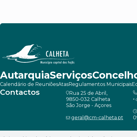
Autarquia
Serviços
Concelh
Calendário de Reuniões
Atas
Regulamentos Municipais
Ed
Contactos
Rua 25 de Abril,
9850-032 Calheta
* 
São Jorge - Açores
geral@cm-calheta.pt
0