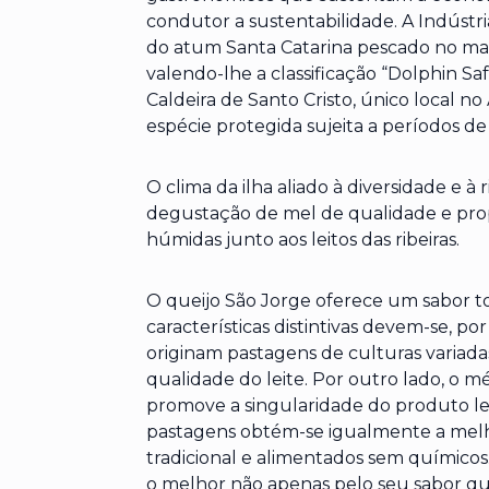
condutor a sustentabilidade. A Indústri
do atum Santa Catarina pescado no mar
valendo-lhe a classificação “Dolphin Saf
Caldeira de Santo Cristo, único local 
espécie protegida sujeita a períodos de
O clima da ilha aliado à diversidade e à 
degustação de mel de qualidade e prop
húmidas junto aos leitos das ribeiras.
O queijo São Jorge oferece um sabor to
características distintivas devem-se, p
originam pastagens de culturas variada
qualidade do leite. Por outro lado, o m
promove a singularidade do produto lev
pastagens obtém-se igualmente a melho
tradicional e alimentados sem químicos
o melhor não apenas pelo seu sabor qu