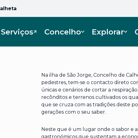
Calheta
Serviços
Concelho
Explorar
Abre num novo separador
Na ilha de São Jorge, Concelho de Calhe
pedestres, tem-se o contacto direto co
únicas e cenários de cortar a respiração
recônditos e terrenos cultivados os qu
que se cruza com as tradições deste pov
gerações com o seu saber.
Neste que é um lugar onde o sabor e a 
gastronómicos que sustentam a econom