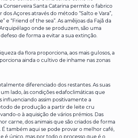
a Conserveira Santa Catarina permite o fabrico
 dos Açores através do método “Salto e Vara”,
e” e “Friend of the sea”. As amêijoas da Fajã da
no Arquipélago onde se produzem, são uma
 defeso de forma a evitar a sua extinção.
riqueza da flora proporciona, aos mais gulosos, a
orciona ainda o cultivo de inhame nas zonas
talmente diferenciado dos restantes. As suas
or um lado, às condições edafoclimáticas que
s influenciando assim positivamente a
étodo de produção a partir de leite cru
ando-o à aquisição de vários prémios. Das
r carne, dos animais que são criados de forma
. É também aqui se pode provar o melhor café,
e é único, mas por todo o processo que é o